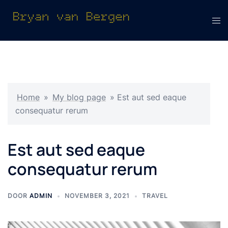
Ga
naar
Tog
de
men
inhoud
Home
»
My blog page
»
Est aut sed eaque
consequatur rerum
Est aut sed eaque
consequatur rerum
DOOR
ADMIN
NOVEMBER 3, 2021
TRAVEL