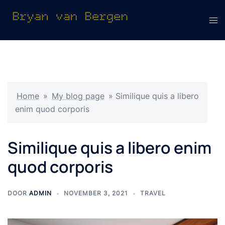
Ga
naar
Tog
de
men
inhoud
Home
»
My blog page
»
Similique quis a libero
enim quod corporis
Similique quis a libero enim
quod corporis
DOOR
ADMIN
NOVEMBER 3, 2021
TRAVEL